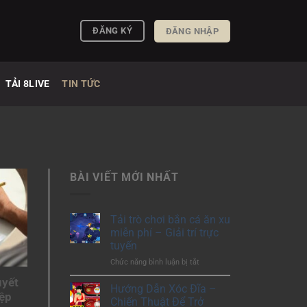
ĐĂNG KÝ
ĐĂNG NHẬP
TẢI 8LIVE
TIN TỨC
BÀI VIẾT MỚI NHẤT
Tải trò chơi bắn cá ăn xu
miễn phí – Giải trí trực
tuyến
ở
Chức năng bình luận bị tắt
Tải
uyết
trò
Hướng Dẫn Xóc Đĩa –
ệp
chơi
Chiến Thuật Để Trở