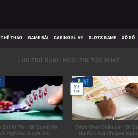
THỂ THAO
GAME BÀI
CASINO 8LIVE
SLOTS GAME
XỔ SỐ
LƯU TRỮ DANH MỤC:
TIN TỨC 8LIVE
27
Th4
 Bài Xì Tố – Bí Quyết Và
Cách Chơi Chẵn Lẻ – Bí Q
rải Nghiệm Tuyệt Vời
Người Chơi Chuyên Nghi