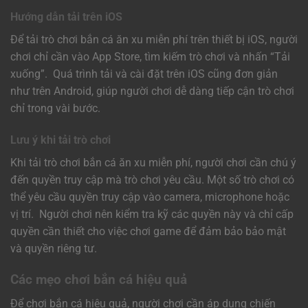
Hướng dẫn tải trên iOS
Để tải trò chơi bắn cá ăn xu miễn phí trên thiết bị iOS, người
chơi chỉ cần vào App Store, tìm kiếm trò chơi và nhấn “Tải
xuống”. Quá trình tải và cài đặt trên iOS cũng đơn giản
như trên Android, giúp người chơi dễ dàng tiếp cận trò chơi
chỉ trong vài bước.
Lưu ý khi tải trò chơi
Khi tải trò chơi bắn cá ăn xu miễn phí, người chơi cần chú ý
đến quyền truy cập mà trò chơi yêu cầu. Một số trò chơi có
thể yêu cầu quyền truy cập vào camera, microphone hoặc
vị trí. Người chơi nên kiểm tra kỹ các quyền này và chỉ cấp
quyền cần thiết cho việc chơi game để đảm bảo bảo mật
và quyền riêng tư.
Các mẹo chơi bắn cá hiệu quả
Để chơi bắn cá hiệu quả, người chơi cần áp dụng chiến