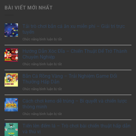
BÀI VIẾT MỚI NHẤT
Tải trò chơi bắn cá ăn xu miễn phí – Giải trí trực
tuyến
ở
Chức năng bình luận bị tắt
Tải
trò
Hướng Dẫn Xóc Đĩa – Chiến Thuật Để Trở Thành
chơi
Chuyên Nghiệp
bắn
ở
Chức năng bình luận bị tắt
cá
Hướng
ăn
Dẫn
Bắn Cá Rồng Vàng – Trải Nghiệm Game Đổi
xu
Xóc
miễn
Thưởng Hấp Dẫn
Đĩa
phí
ở
Chức năng bình luận bị tắt
–
–
Bắn
Chiến
Giải
Cá
Cách chơi keno dễ trúng – Bí quyết và chiến lược
Thuật
trí
Rồng
Để
thông minh
trực
Vàng
Trở
tuyến
ở
Chức năng bình luận bị tắt
–
Thành
Cách
Trải
Chuyên
chơi
Tiến lên đếm lá – Trò chơi bài chiến thuật hấp dẫn
Nghiệm
Nghiệp
keno
Game
và thú vị
dễ
Đổi