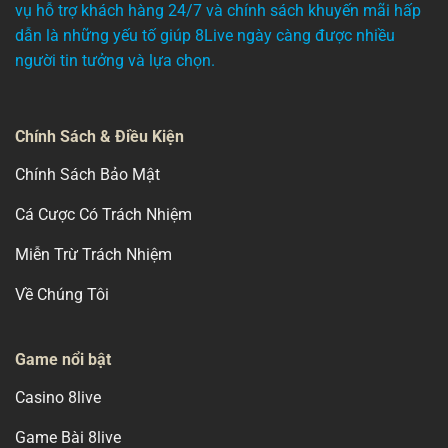
vụ hỗ trợ khách hàng 24/7 và chính sách khuyến mãi hấp
dẫn là những yếu tố giúp 8Live ngày càng được nhiều
người tin tưởng và lựa chọn.
Chính Sách & Điều Kiện
Chính Sách Bảo Mật
Cá Cược Có Trách Nhiệm
Miễn Trừ Trách Nhiệm
Về Chúng Tôi
Game nổi bật
Casino 8live
Game Bài 8live