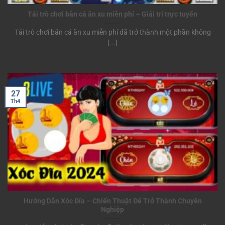
Tải trò chơi bắn cá ăn xu miễn phí – Giải trí trực tuyến
Tải trò chơi bắn cá ăn xu miễn phí đã trở thành một phần không
[...]
27
Th4
Hướng Dẫn Xóc Đĩa – Chiến Thuật Để Trở Thành Chuyên
Nghiệp